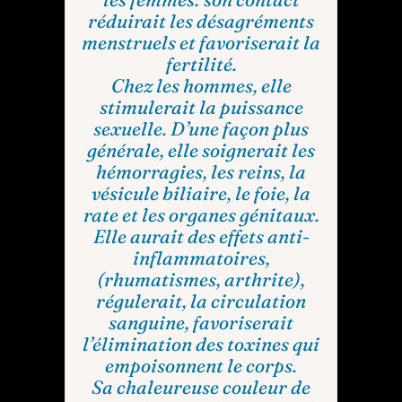
réduirait les désagréments
menstruels et favoriserait la
fertilité.
Chez les hommes, elle
stimulerait la puissance
sexuelle. D’une façon plus
générale, elle soignerait les
hémorragies, les reins, la
vésicule biliaire, le foie, la
rate et les organes génitaux.
Elle aurait des effets anti-
inflammatoires,
(rhumatismes, arthrite),
régulerait, la circulation
sanguine, favoriserait
l’élimination des toxines qui
empoisonnent le corps.
Sa chaleureuse couleur de