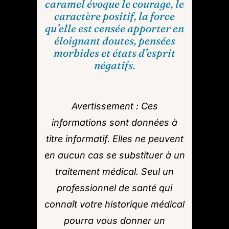
caramel évoque le courage, le
caractère positif, la force
qu’elle est censée apporter en
éloignant doutes, pensées
morbides et états d’esprit
négatifs.
Avertissement : Ces
informations sont données à
titre informatif. Elles ne peuvent
en aucun cas se substituer à un
traitement médical. Seul un
professionnel de santé qui
connaît votre historique médical
pourra vous donner un