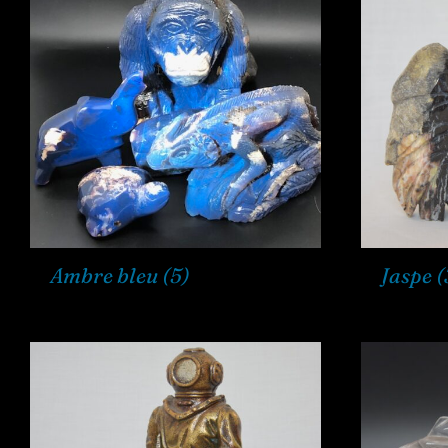
Ambre bleu
(5)
Jaspe
(