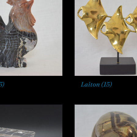
3)
Laiton
(15)