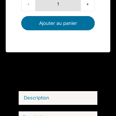
quantité
de
Bague
Ajouter au panier
Amazonite
(Collection
Xena)
Description