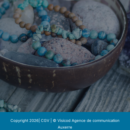
Copyright 2026|
CGV
| © Visicod
Agence de communication
Auxerre