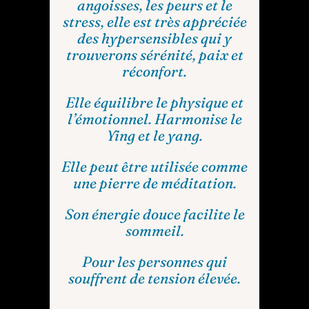
angoisses, les peurs et le
stress, elle est très appréciée
des hypersensibles qui y
trouverons sérénité, paix et
réconfort.
Elle équilibre le physique et
l’émotionnel. Harmonise le
Ying et le yang.
Elle peut être utilisée comme
une pierre de méditation.
Son énergie douce facilite le
sommeil.
Pour les personnes qui
souffrent de tension élevée.