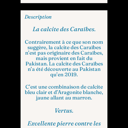
Description
La calcite des Caraïbes.
Contrairement à ce que son nom
suggère, la calcite des Caraïbes
n’est pas originaire des Caraïbes,
mais provient en fait du
Pakistan. La calcite des Caraïbes
n’a été découverte au Pakistan
qu’en 2019.
C’est une combinaison de calcite
bleu clair et d’Aragonite blanche,
jaune allant au marron.
Vertus.
Excellente pierre contre les