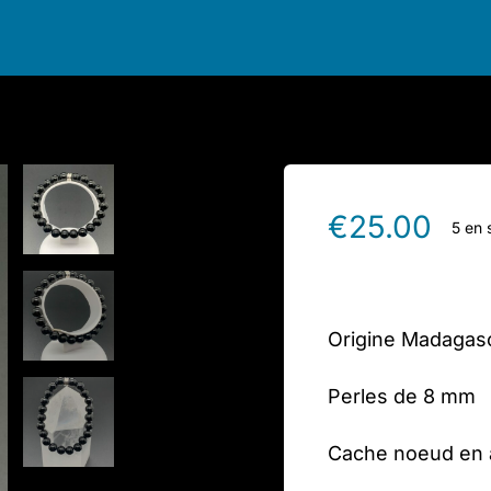
€
25.00
5 en 
Origine Madagas
Perles de 8 mm
Cache noeud en a