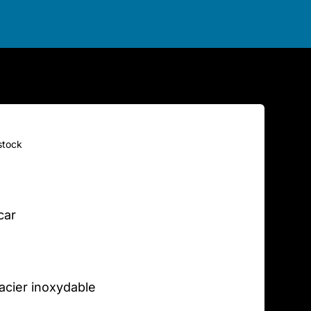
stock
car
cier inoxydable