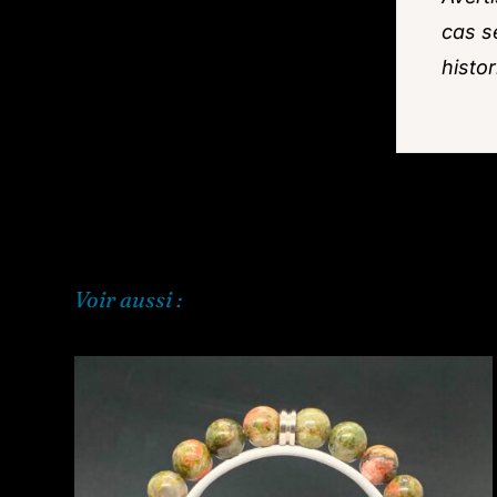
cas s
histo
Voir aussi :