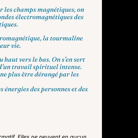
ur les champs magnétiques, on
s ondes électromagnétiques des
tiques.
ctromagnétique, la tourmaline
eur vie.
 haut vers le bas. On s’en sert
’un travail spirituel intense.
 ne plus être dérangé par les
 énergies des personnes et des
rmatif. Elles ne peuvent en aucun