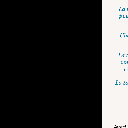
La 
peu
Che
La 
co
P
La t
Avert