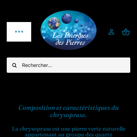
Passer
au
contenu
Toggle
Navigation
Qui sommes-nous ?
Rechercher:
Pierres fines
Bijoux
Composition et caractéristiques du
Bijoux pierres & argent 925
chrysoprase.
La chrysoprase est une pierre verte naturelle
Minéraux utiles & décoration
appartenant au groupe des quartz