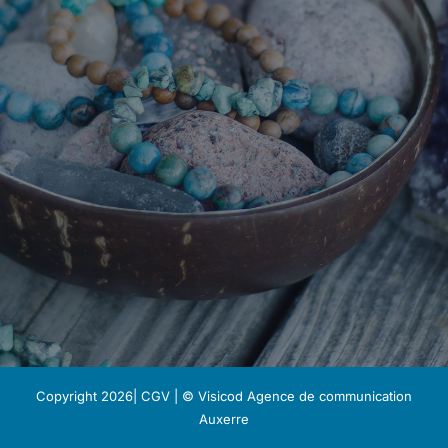
Copyright 2026|
CGV
| © Visicod
Agence de communication
Auxerre