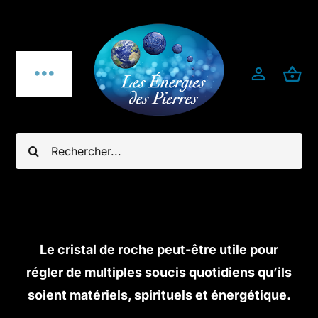
Passer
au
contenu
Toggle
Navigation
Qui sommes-nous ?
Rechercher:
Pierres fines
Bijoux
Le cristal de roche peut-être utile pour
Bijoux pierres & argent 925
régler de multiples soucis quotidiens qu’ils
soient matériels, spirituels et énergétique.
Minéraux utiles & décoration