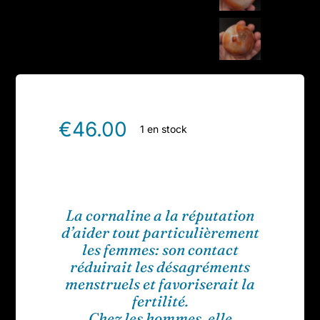
€
46.00
1 en stock
La cornaline a la réputation
d’aider tout particulièrement
les femmes: son contact
réduirait les désagréments
menstruels et favoriserait la
fertilité.
Chez les hommes, elle