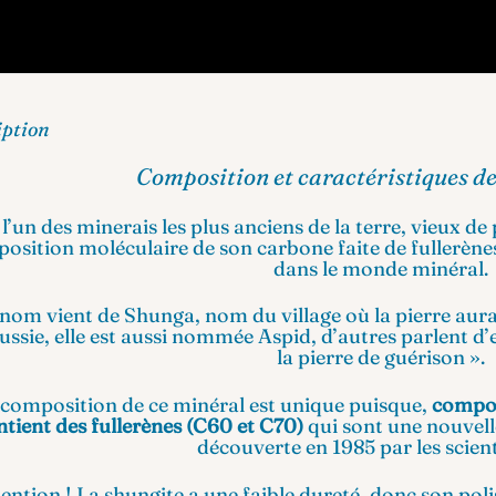
iption
Composition et caractéristiques de
 l’un des minerais les plus anciens de la terre, vieux de
osition moléculaire de son carbone faite de fullerène
dans le monde minéral.
nom vient de Shunga, nom du village où la pierre aurai
ssie, elle est aussi nommée Aspid, d’autres parlent d’e
la pierre de guérison ».
 composition de ce minéral est unique puisque,
compos
ntient des fullerènes (C60 et C70)
qui sont une nouvell
découverte en 1985 par les scient
ention ! La shungite a une faible dureté, donc son pol