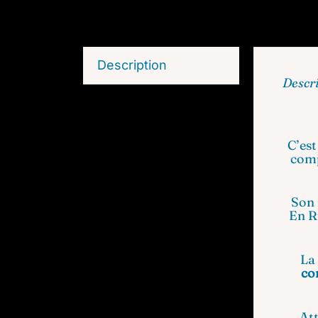
Description
Descr
C’est
comp
Son 
En Ru
La
co
Att