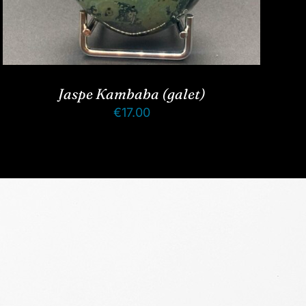
Jaspe Kambaba (galet)
€
17.00