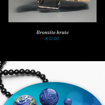
Bronzite brute
€
12.00