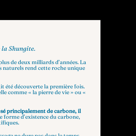
 la Shungite.
 plus de deux milliards d’années. La
s naturels rend cette roche unique
t été découverte la première fois.
lle comme « la pierre de vie » ou «
é principalement de carbone, il
e forme d’existence du carbone,
ifiques.
issage ne dure pas dans le temps,