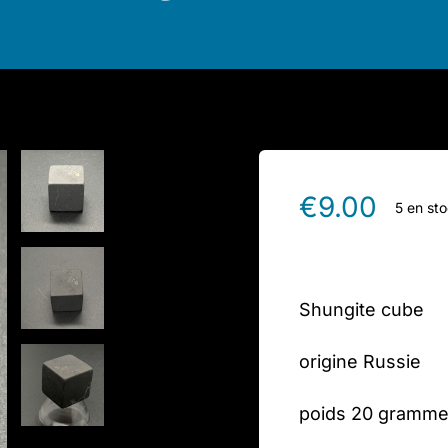
€
9.00
5 en st
Shungite cube
origine Russie
poids 20 gramm