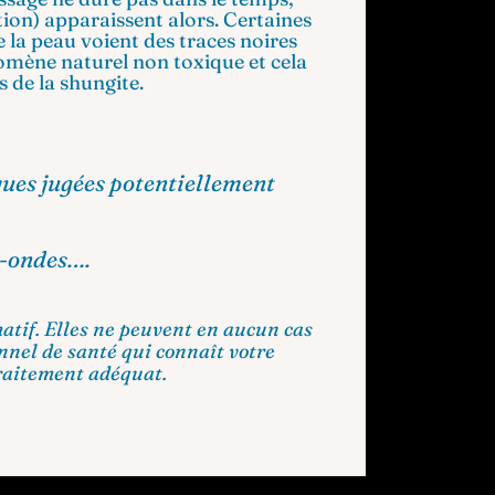
ition) apparaissent alors. Certaines
 la peau voient des traces noires
nomène naturel non toxique et cela
 de la shungite.
ques jugées potentiellement
o-ondes….
atif. Elles ne peuvent en aucun cas
nnel de santé qui connaît votre
raitement adéquat.