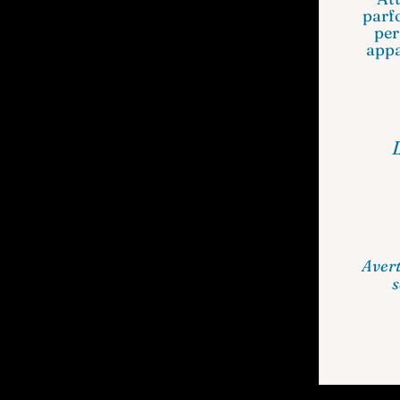
parfo
per
appa
Avert
s