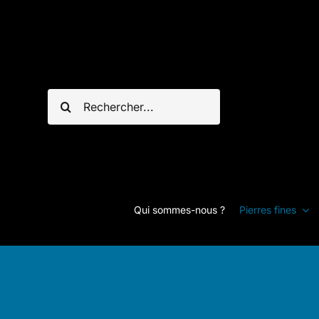
Passer
au
contenu
Rechercher:
Qui sommes-nous ?
Pierres fines