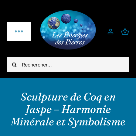
Passer
au
contenu
Toggle
Navigation
Qui sommes-nous ?
Rechercher:
Pierres fines
Bijoux
Sculpture de Coq en
Jaspe – Harmonie
Bijoux pierres & argent 925
Minérale et Symbolisme
Minéraux utiles & décoration