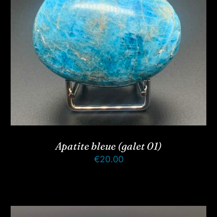
Apatite bleue (galet 01)
€
20.00