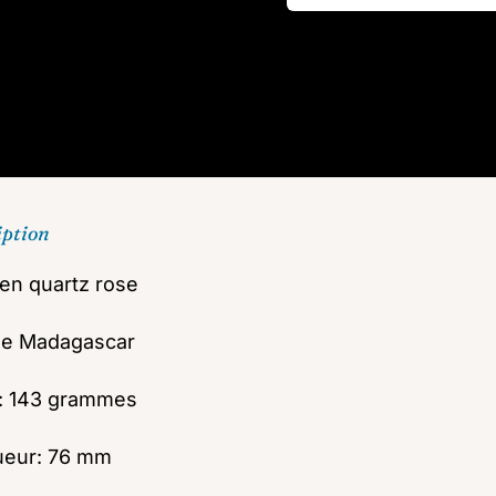
iption
 en quartz rose
ne Madagascar
: 143 grammes
ueur: 76 mm