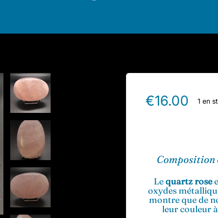
€
16.00
1 en s
Composition e
Le
quartz rose
e
oxydes métalliqu
montre que de n
leur couleur 