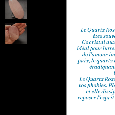
Le Quartz Rose 
êtes souv
Ce cristal au
idéal pour lutter
de l’amour inc
paix, le quartz 
éradiquant
Le Quartz Roze
vos phobies. P
et elle diss
reposer l’esprit