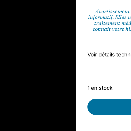
Avertissement 
informatif. Elles 
traitement médi
connaît votre h
Voir détails tech
1 en stock