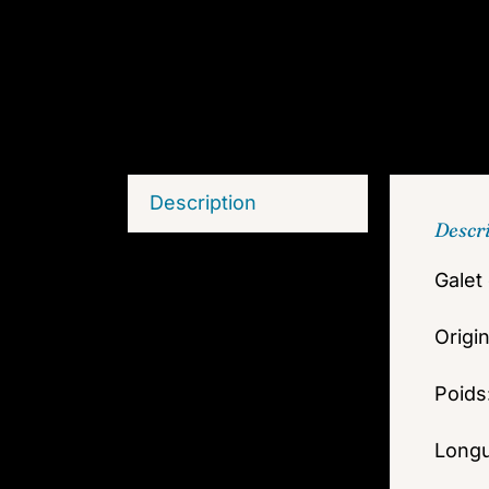
Description
Descr
Galet
Origi
Poids
Long