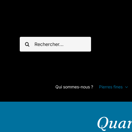
Passer
au
contenu
Rechercher:
Qui sommes-nous ?
Pierres fines
Quar