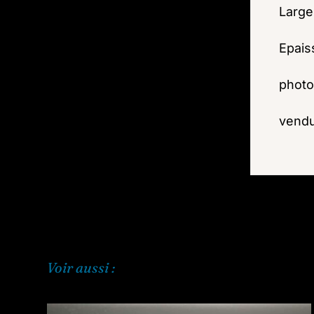
Large
Epais
photo
vendu
Voir aussi :