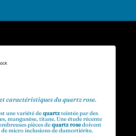
tock
t caractéristiques du quartz rose.
st une variété de
quartz
teintée par des
es, manganèse, titane. Une étude récente
ombreuses pièces de
quartz rose
doivent
à de micro inclusions de dumortiérite.