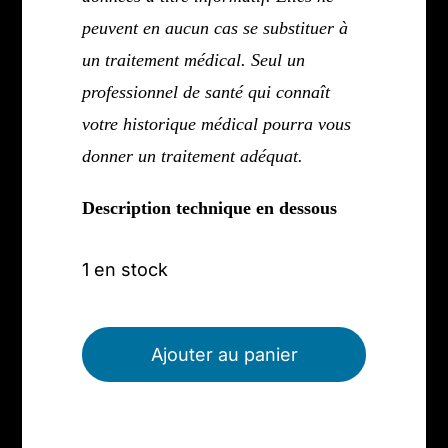
peuvent en aucun cas se substituer à
un traitement médical. Seul un
professionnel de santé qui connaît
votre historique médical pourra vous
donner un traitement adéquat.
Description technique en dessous
1 en stock
quantité
de
Ajouter au panier
Pierre
des
fées