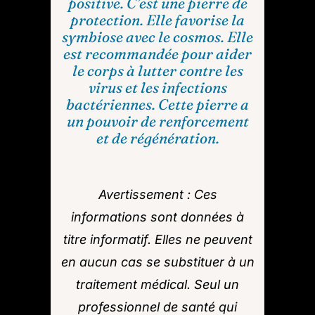
positive. C’est une pierre de
protection. Elle favorise la
symbiose avec le cosmos. Elle
est recommandée pour aider
le corps à lutter contre les
virus et les infections
bactériennes. Cette pierre a
un pouvoir de renforcement
et de régénération.
Avertissement : Ces
informations sont données à
titre informatif. Elles ne peuvent
en aucun cas se substituer à un
traitement médical. Seul un
professionnel de santé qui