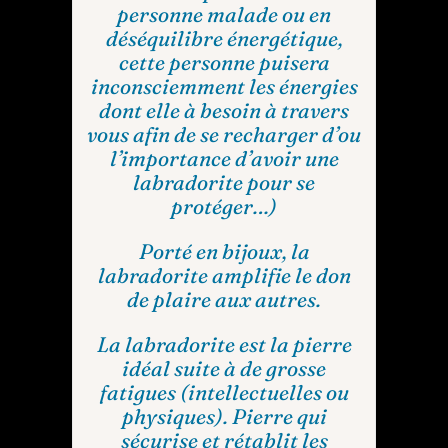
personne malade ou en
déséquilibre énergétique,
cette personne puisera
inconsciemment les énergies
dont elle à besoin à travers
vous afin de se recharger d’ou
l’importance d’avoir une
labradorite pour se
protéger…)
Porté en bijoux, la
labradorite amplifie le don
de plaire aux autres.
La labradorite est la pierre
idéal suite à de grosse
fatigues (intellectuelles ou
physiques). Pierre qui
sécurise et rétablit les