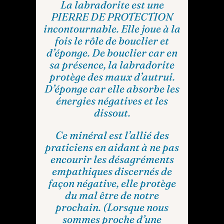
La labradorite est une
PIERRE DE PROTECTION
incontournable. Elle joue à la
fois le rôle de bouclier et
d’éponge. De bouclier car en
sa présence, la labradorite
protège des maux d’autrui.
D’éponge car elle absorbe les
énergies négatives et les
dissout.
Ce minéral est l’allié des
praticiens en aidant à ne pas
encourir les désagréments
empathiques discernés de
façon négative, elle protège
du mal être de notre
prochain. (Lorsque nous
sommes proche d’une