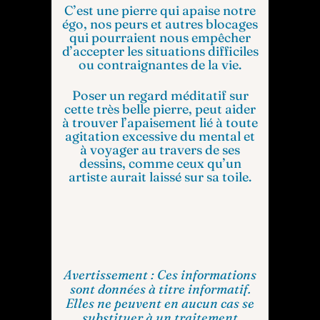
C’est une pierre qui apaise notre
égo, nos peurs et autres blocages
qui pourraient nous empêcher
d’accepter les situations difficiles
ou contraignantes de la vie.
Poser un regard méditatif sur
cette très belle pierre, peut aider
à trouver l’apaisement lié à toute
agitation excessive du mental et
à voyager au travers de ses
dessins, comme ceux qu’un
artiste aurait laissé sur sa toile.
Avertissement : Ces informations
sont données à titre informatif.
Elles ne peuvent en aucun cas se
substituer à un traitement