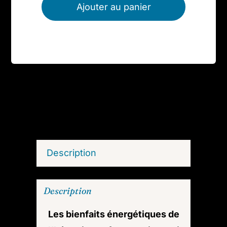
de
Ajouter au panier
Pendentif
hématite
(cœur)
Description
Description
Les bienfaits énergétiques de