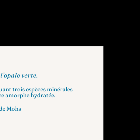
l’opale verte.
luant trois espèces minérales
lice amorphe hydratée.
de
Mohs