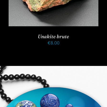
Unakite brute
€
8.00