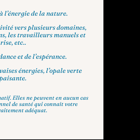
 l’énergie de la nature.
tivité vers plusieurs domaines,
ins, les travailleurs manuels et
rise, etc..
dance et de l’espérance.
aises énergies, l’opale verte
paisante.
atif. Elles ne peuvent en aucun cas
nnel de santé qui connaît votre
raitement adéquat.