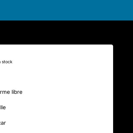
n stock
rme libre
lle
car