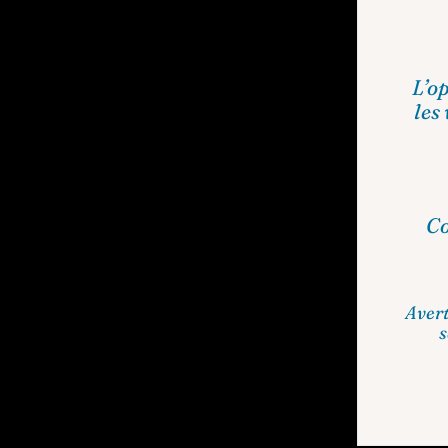
L’op
les
Co
Avert
s