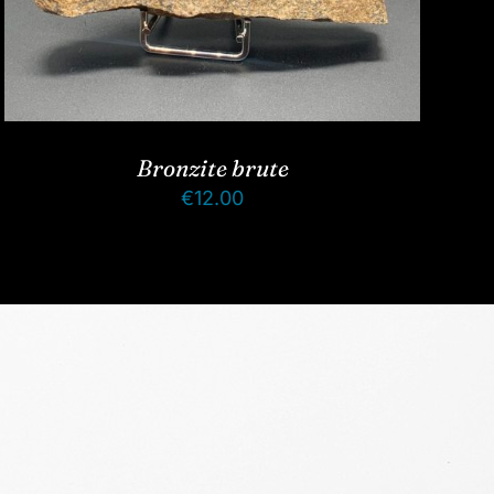
Bronzite brute
€
12.00