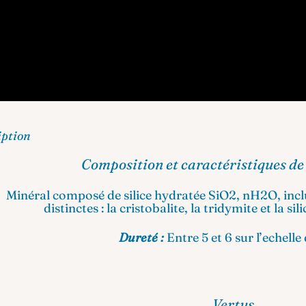
iption
Composition et caractéristiques de 
Minéral
composé de silice hydratée
SiO2
,
nH2O
, inc
distinctes :
la
cristobalite
, la
tridymite
et la si
Dureté :
Entre
5 et 6 sur l’
echelle
Vertus.