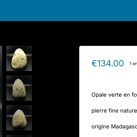
€
134.00
1 e
Opale verte en fo
pierre fine nature
origine Madagas