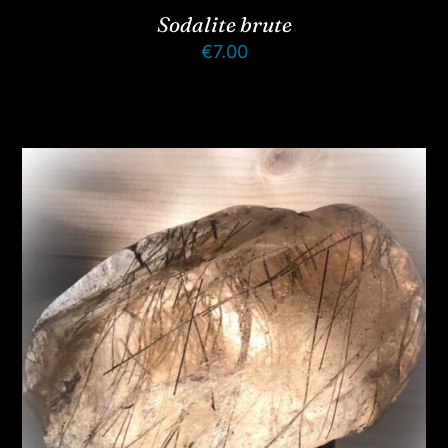
Sodalite brute
€
7.00