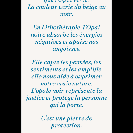
La couleur varie du beige au
noir.
En Lithothérapie, l’Opal
noire absorbe les énergies
négatives et apaise nos
angoisses.
Elle capte les pensées, les
sentiments et les amplifie,
elle nous aide à exprimer
notre vraie nature.
L’opale noir représente la
justice et protège la personne
qui la porte.
C’est une pierre de
protection.