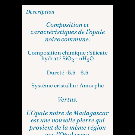
Description
Composition et
caractéristiques de l’opale
noire commune.
Composition chimique : Silicate
hydraté SiO
– nH
O
2
2
Dureté : 5,5 – 6,5
Système cristallin : Amorphe
Vertus.
L’Opale noire de Madagascar
est une nouvelle pierre qui
provient de la même région
que l’Opal verte.