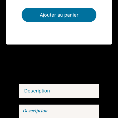
quantité
de
Ajouter au panier
Œuf
en
Cornaline,
modèle
2
Description
Description