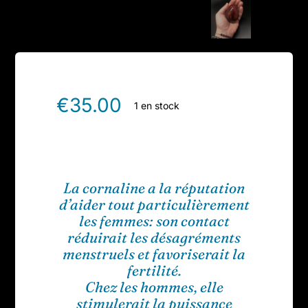
€
35.00
1 en stock
La cornaline a la réputation
d’aider tout particulièrement
les femmes: son contact
réduirait les désagréments
menstruels et favoriserait la
fertilité.
Chez les hommes, elle
stimulerait la puissance