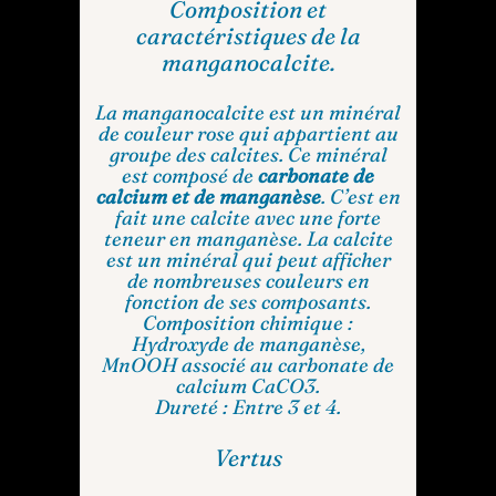
Composition et
caractéristiques de la
manganocalcite.
La manganocalcite est un minéral
de couleur rose qui appartient au
groupe des calcites. Ce minéral
est composé de
carbonate de
calcium et de manganèse
. C’est en
fait une calcite avec une forte
teneur en manganèse. La calcite
est un minéral qui peut afficher
de nombreuses couleurs en
fonction de ses composants.
Composition chimique :
Hydroxyde de manganèse,
MnOOH associé au carbonate de
calcium CaCO3.
Dureté : Entre 3 et 4.
Vertus