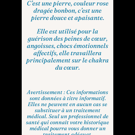
C’est une pierre, couleur rose
dragée bonbon, c’est une
pierre douce et apaisante.
Elle est utilisé pour la
guérison des peines de cœur,
angoisses, chocs émotionnels
affectifs, elle travaillera
principalement sur le chakra
du cœur.
Avertissement : Ces informations
sont données à titre informatif.
Elles ne peuvent en aucun cas se
substituer à un traitement
médical. Seul un professionnel de
santé qui connaît votre historique
médical pourra vous donner un
traitement adéquat.