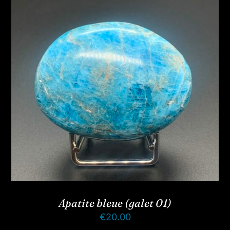
Apatite bleue (galet 01)
€
20.00