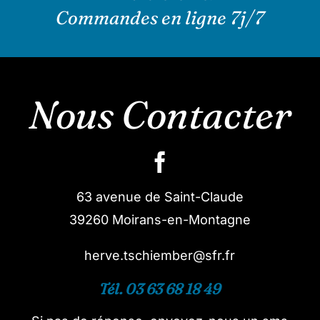
Commandes en ligne 7j/7
Nous Contacter
63 avenue de Saint-Claude
39260 Moirans-en-Montagne
herve.tschiember@sfr.fr
Tél. 03 63 68 18 49