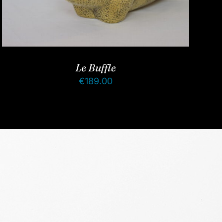
Le Buffle
€
189.00