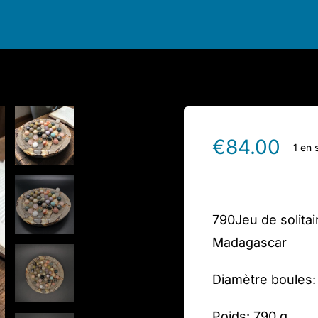
€
84.00
1 en 
790Jeu de solitai
Madagascar
Diamètre boules:
Poids: 790 g