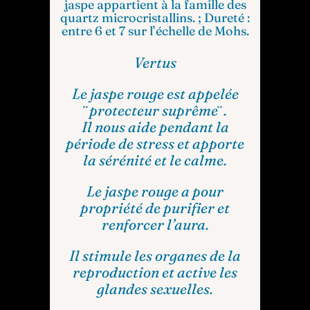
jaspe appartient à la famille des
quartz microcristallins. ; Dureté :
entre 6 et 7 sur l’échelle de Mohs.
Vertus
Le jaspe rouge est appelée
¨protecteur suprême¨.
Il nous aide pendant la
période de stress et apporte
la sérénité et le calme.
Le jaspe rouge a pour
propriété de purifier et
renforcer l’aura.
Il stimule les organes de la
reproduction et active les
glandes sexuelles.