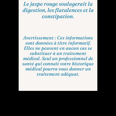
Le jaspe rouge soulagerait la
digestion, les flatulences et la
constipation.
Avertissement : Ces informations
sont données à titre informatif.
Elles ne peuvent en aucun cas se
substituer à un traitement
médical. Seul un professionnel de
santé qui connaît votre historique
médical pourra vous donner un
traitement adéquat.