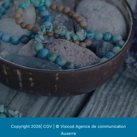
Copyright 2026|
CGV
| © Visicod
Agence de communication
Auxerre