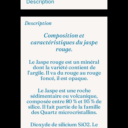
Description
Description
Composition et
caractéristiques du jaspe
rouge.
Le Jaspe rouge est un minéral
dont la variété contient de
l’argile. Il va du rouge au rouge
foncé, il est opaque.
Le Jaspe est une roche
sédimentaire ou volcanique,
composée entre 80 % et 95 % de
silice. Il fait partie de la famille
des Quartz microcristallins.
Dioxyde de silicium SiO2. Le