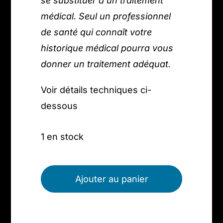
se substituer à un traitement
médical. Seul un professionnel
de santé qui connaît votre
historique médical pourra vous
donner un traitement adéquat.
Voir détails techniques ci-
dessous
1 en stock
quantité
de
Ajouter au panier
Galet
en
Cornaline,