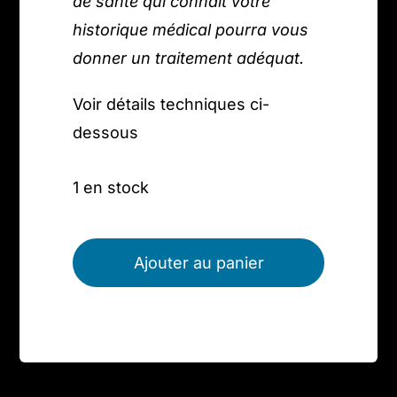
de santé qui connaît votre
historique médical pourra vous
donner un traitement adéquat.
Voir détails techniques ci-
dessous
1 en stock
quantité
de
Ajouter au panier
Galet
en
Cornaline,
13