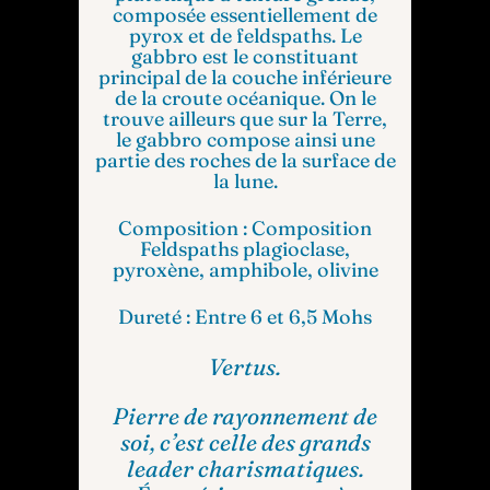
composée essentiellement de
pyrox et de feldspaths. Le
gabbro est le constituant
principal de la couche inférieure
de la croute océanique. On le
trouve ailleurs que sur la Terre,
le gabbro compose ainsi une
partie des roches de la surface de
la lune.
Composition :
Composition
Feldspaths plagioclase,
pyroxène, amphibole, olivine
Dureté :
Entre 6 et 6,5 Mohs
Vertus.
Pierre de rayonnement de
soi, c’est celle des grands
leader charismatiques.