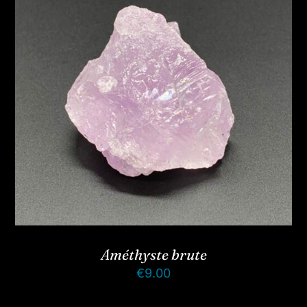
Améthyste brute
€
9.00