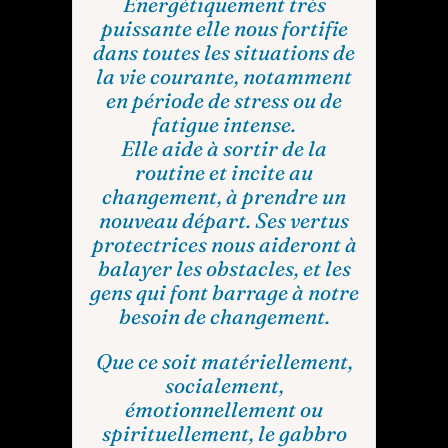
Énergétiquement très
puissante elle nous fortifie
dans toutes les situations de
la vie courante, notamment
en période de stress ou de
fatigue intense.
Elle aide à sortir de la
routine et incite au
changement, à prendre un
nouveau départ. Ses vertus
protectrices nous aideront à
balayer les obstacles, et les
gens qui font barrage à notre
besoin de changement.
Que ce soit matériellement,
socialement,
émotionnellement ou
spirituellement, le gabbro