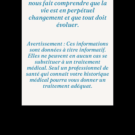
nous fait comprendre que la
vie est en perpétuel
changement et que tout doit
évoluer.
Avertissement : Ces informations
sont données à titre informatif.
Elles ne peuvent en aucun cas se
substituer à un traitement
médical. Seul un professionnel de
santé qui connaît votre historique
médical pourra vous donner un
traitement adéquat.