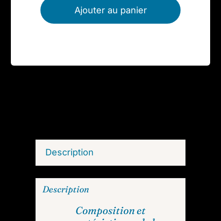
Fuchsite
Ajouter au panier
verte
brute
Description
Description
Composition et