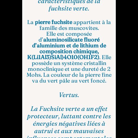
caractéristiques de la
fuchsite verte.
La
pierre fuchsite
appartient à la
famille des muscovites.
Elle est composée
d’
aluminosilicate fluoré
d’aluminium et de lithium de
composition chimique,
K(Li1Al3)SiAl)4O10(OH1F2)
. Elle
possède un système cristallin
monoclinique et une dureté de 2
Mohs. La couleur de la pierre fine
va du vert pâle au vert foncé.
Vertus.
La Fuchsite verte a un effet
protecteur, luttant contre les
énergies négatives liées à
autrui et aux mauvaises
influences comportementales