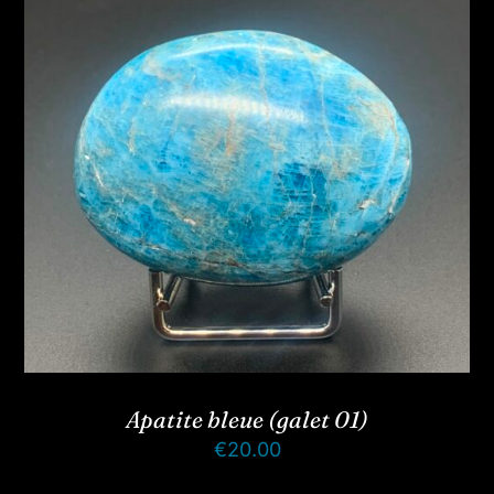
Apatite bleue (galet 01)
€
20.00