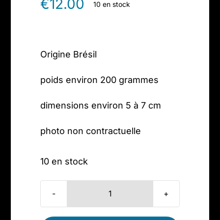
€
12.00
10 en stock
Origine Brésil
poids environ 200 grammes
dimensions environ 5 à 7 cm
photo non contractuelle
10 en stock
quantité
de