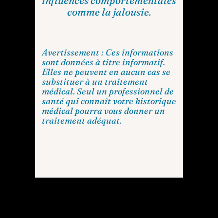
comme la jalousie.
Avertissement : Ces informations
sont données à titre informatif.
Elles ne peuvent en aucun cas se
substituer à un traitement
médical. Seul un professionnel de
santé qui connaît votre historique
médical pourra vous donner un
traitement adéquat.