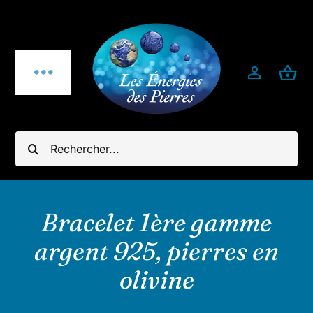
Passer
au
contenu
Toggle
Navigation
Qui sommes-nous ?
Rechercher:
Pierres fines
Bijoux
Bracelet 1ère gamme
argent 925, pierres en
Bijoux pierres & argent 925
olivine
Minéraux utiles & décoration