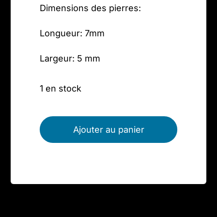
Dimensions des pierres:
Longueur: 7mm
Largeur: 5 mm
1 en stock
quantité
de
Ajouter au panier
Bracelet
1ère
gamme
argent
925,
pierres