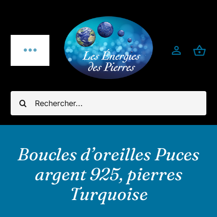
Passer
au
contenu
Toggle
Navigation
Qui sommes-nous ?
Rechercher:
Pierres fines
Bijoux
Boucles d’oreilles Puces
argent 925, pierres
Bijoux pierres & argent 925
Turquoise
Minéraux utiles & décoration