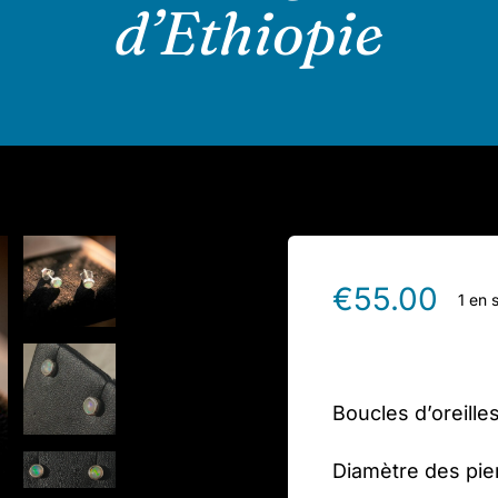
d’Ethiopie
€
55.00
1 en 
Boucles d’oreille
Diamètre des pie