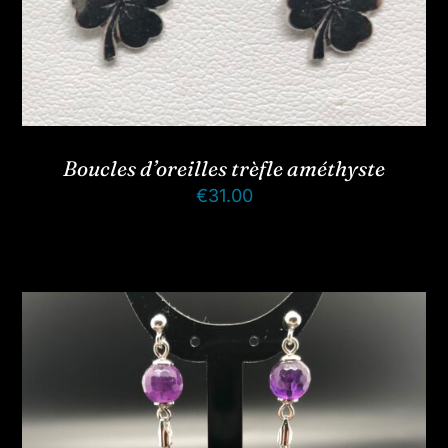
Boucles d’oreilles trèfle améthyste
€
31.00