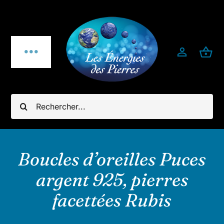
Passer
au
contenu
Toggle
Navigation
Qui sommes-nous ?
Rechercher:
Pierres fines
Bijoux
Boucles d’oreilles Puces
argent 925, pierres
Bijoux pierres & argent 925
facettées Rubis
Minéraux utiles & décoration