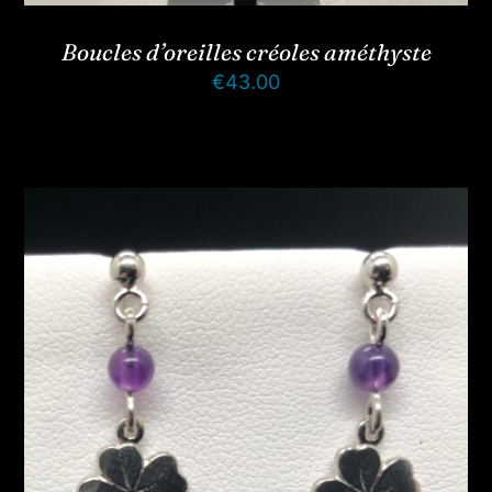
Boucles d’oreilles créoles améthyste
€
43.00