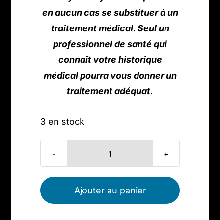
en aucun cas se substituer à un
traitement médical. Seul un
professionnel de santé qui
connaît votre historique
médical pourra vous donner un
traitement adéquat.
3 en stock
quantité
de
Boucles
Ajouter au panier
d'oreilles,
pierres