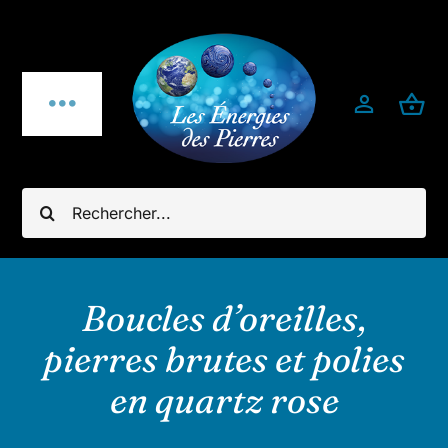
Passer
au
contenu
Toggle
Navigation
Qui sommes-nous ?
Rechercher:
Pierres fines
Bijoux
Boucles d’oreilles,
pierres brutes et polies
Bijoux pierres & argent 925
en quartz rose
Minéraux utiles & décoration