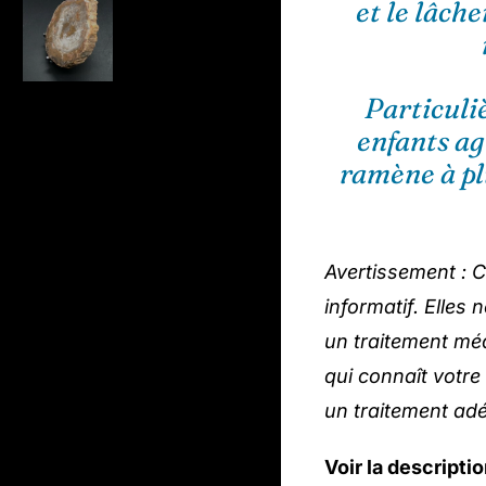
et le lâche
Particuli
enfants agi
ramène à plu
Avertissement : C
informatif. Elles
un traitement méd
qui connaît votre
un traitement ad
Voir la descript