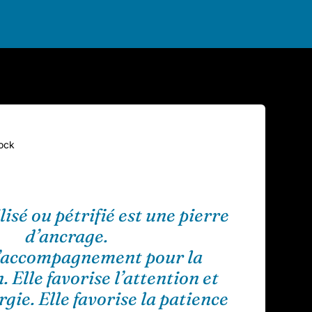
tock
ilisé ou pétrifié est une pierre
d’ancrage.
d’accompagnement pour la
 Elle favorise l’attention et
rgie. Elle favorise la patience