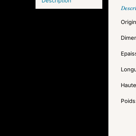
Description
Descr
Origi
Dimen
Epais
Longu
Haute
Poids