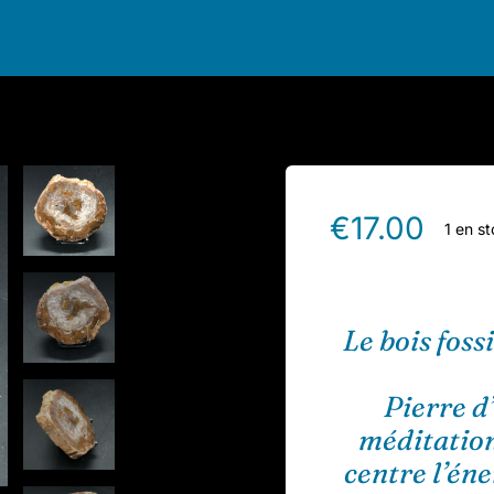
€
17.00
1 en s
Le bois foss
Pierre 
méditation.
centre l’éne