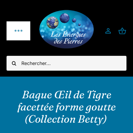
Passer
au
contenu
Toggle
Navigation
Qui sommes-nous ?
Rechercher:
Pierres fines
Bijoux
Bague Œil de Tigre
facettée forme goutte
Bijoux pierres & argent 925
(Collection Betty)
Minéraux utiles & décoration