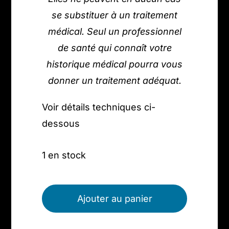
se substituer à un traitement
médical. Seul un professionnel
de santé qui connaît votre
historique médical pourra vous
donner un traitement adéquat.
Voir détails techniques ci-
dessous
1 en stock
quantité
de
Ajouter au panier
Bague
argent