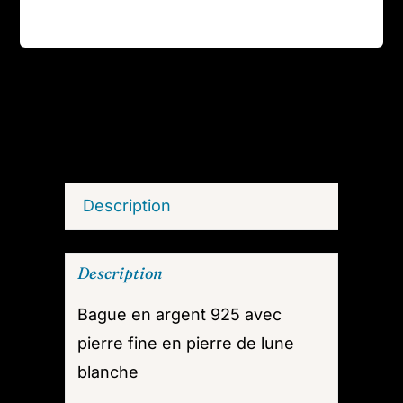
925,
pierre
de
lune
blanche
M04
Description
Description
Bague en argent 925 avec
pierre fine en pierre de lune
blanche