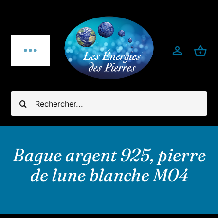
Passer
au
contenu
Toggle
Navigation
Qui sommes-nous ?
Rechercher:
Pierres fines
Bijoux
Bague argent 925, pierre
de lune blanche M04
Bijoux pierres & argent 925
Minéraux utiles & décoration