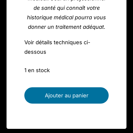
de santé qui connaît votre
historique médical pourra vous
donner un traitement adéquat.
Voir détails techniques ci-
dessous
1 en stock
quantité
de
Ajouter au panier
Bague
argent
925,
lapis-