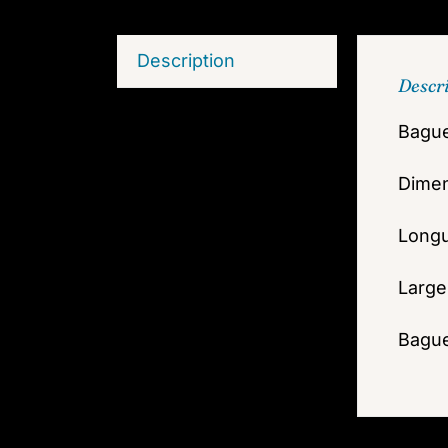
Description
Descr
Bague
Dimen
Long
Large
Bague 