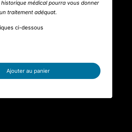
e historique médical pourra vous donner
un traitement adéquat.
niques ci-dessous
quantité
de
Ajouter au panier
Bague
argent
925,
lapis-
lazuli
M02