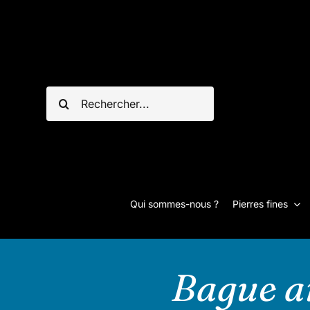
Passer
au
contenu
Rechercher:
Qui sommes-nous ?
Pierres fines
Bague ar