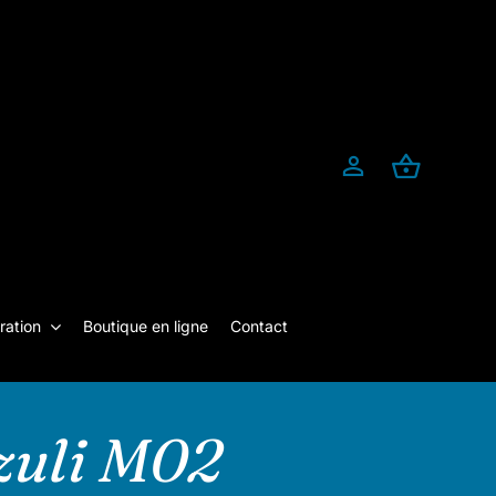
ration
Boutique en ligne
Contact
azuli M02