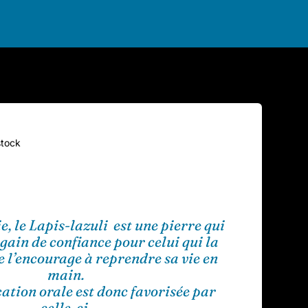
stock
e, le Lapis-lazuli est une pierre qui
gain de confiance pour celui qui la
le l’encourage à reprendre sa vie en
main.
tion orale est donc favorisée par
celle-ci.