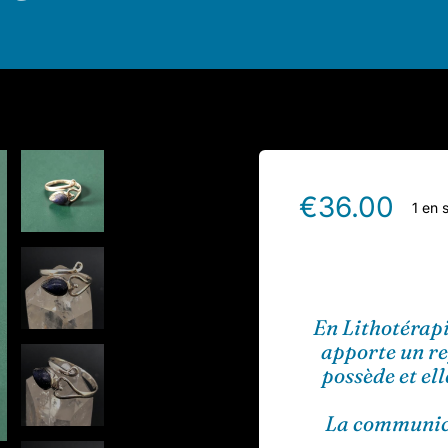
€
36.00
1 en 
En Lithotérapi
apporte un re
possède et el
La communica