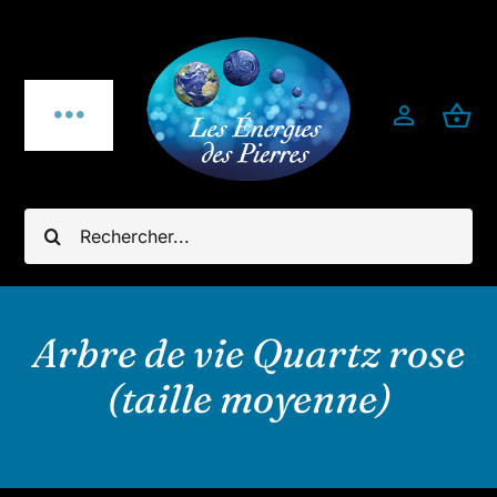
Passer
au
contenu
Toggle
Navigation
Qui sommes-nous ?
Rechercher:
Pierres fines
Bijoux
Arbre de vie Quartz rose
(taille moyenne)
Bijoux pierres & argent 925
Minéraux utiles & décoration