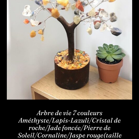
Arbre de vie 7 couleurs
Améthyste/Lapis-Lazuli/Cristal de
roche/Jade foncée/Pierre de
Soleil/Cornaline/Jaspe rouge(taille