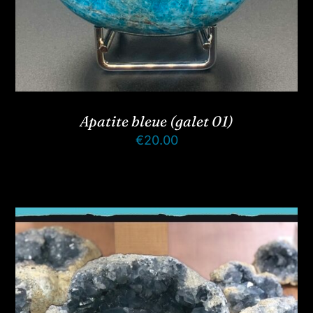
Apatite bleue (galet 01)
€
20.00