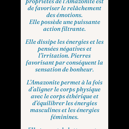
propriétés de l’Amazonite est
de favoriser le relâchement
des émotions.
Elle possède une puissante
action filtrante.
Elle dissipe les énergies et les
pensées négatives et
l’irritation. Pierres
favorisant par conséquent la
sensation de bonheur.
L’Amazonite permet à la fois
d’aligner le corps physique
avec le corps éthérique et
d’équilibrer les énergies
masculines et les énergies
féminines.