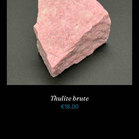
Thulite brute
€
18.00