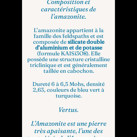
Composition et
caractéristiques de
l’amazonite.
L’amazonite appartient à la
famille des feldspaths et est
composée de
silicate double
d’aluminium et de potasse
(formule KAISi3O8). Elle
possède une structure cristalline
triclinique et est généralement
taillée en cabochon.
Dureté 6 à 6,5 Mohs, densité
2,63, couleurs de bleu vert à
turquoise.
Vertus.
L’Amazonite est une pierre
très apaisante, l’une des