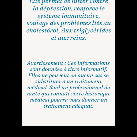
Elle permet de lutter contre
la dépression, renforce le
système immunitaire,
soulage des problèmes liés au
cholestérol, Aux triglycérides
et aux reins.
Avertissement : Ces informations
sont données à titre informatif.
Elles ne peuvent en aucun cas se
substituer à un traitement
médical. Seul un professionnel de
santé qui connaît votre historique
médical pourra vous donner un
traitement adéquat.