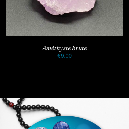
Améthyste brute
€
9.00