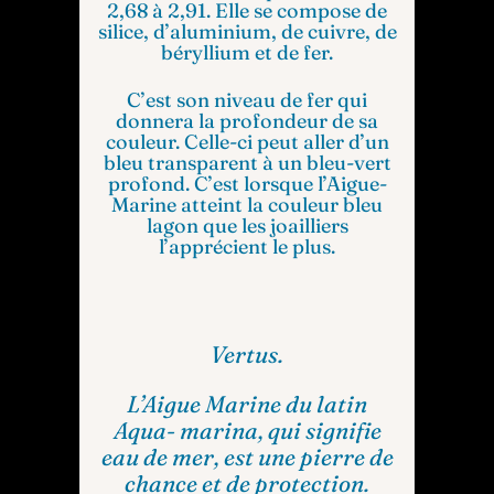
2,68 à 2,91. Elle se compose de
silice, d’aluminium, de cuivre, de
béryllium et de fer.
C’est son niveau de fer qui
donnera la profondeur de sa
couleur. Celle-ci peut aller d’un
bleu transparent à un bleu-vert
profond. C’est lorsque l’Aigue-
Marine atteint la couleur bleu
lagon que les joailliers
l’apprécient le plus.
Vertus.
L’Aigue Marine du latin
Aqua- marina, qui signifie
eau de mer, est une pierre de
chance et de protection.