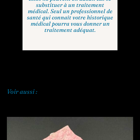
substituer à un traitement
médical. Seul un professionnel de
santé qui connaît votre historique
médical pourra vous donner un
traitement adéquat.
Voir aussi :