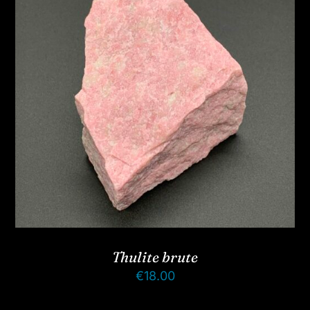
Thulite brute
€
18.00