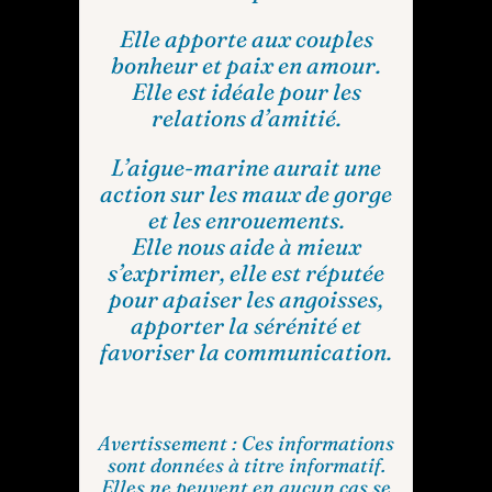
Elle apporte aux couples
bonheur et paix en amour.
Elle est idéale pour les
relations d’amitié.
L’aigue-marine aurait une
action sur les maux de gorge
et les enrouements.
Elle nous aide à mieux
s’exprimer, elle est réputée
pour apaiser les angoisses,
apporter la sérénité et
favoriser la communication.
Avertissement : Ces informations
sont données à titre informatif.
Elles ne peuvent en aucun cas se