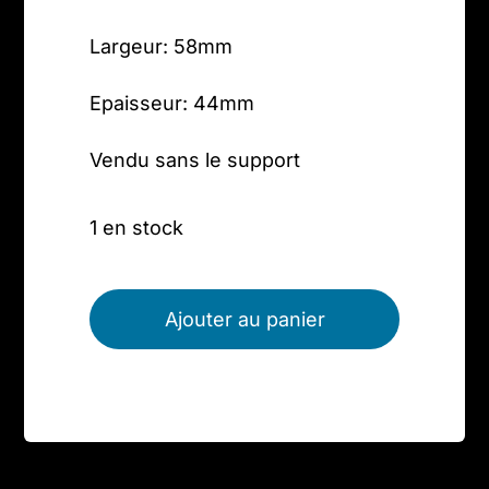
Largeur: 58mm
Epaisseur: 44mm
Vendu sans le support
1 en stock
quantité
de
Ajouter au panier
Aigue
marine
(bloc6)