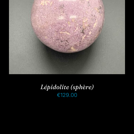
Lépidolite (sphère)
€
129.00