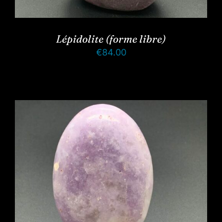
Lépidolite (forme libre)
€
84.00