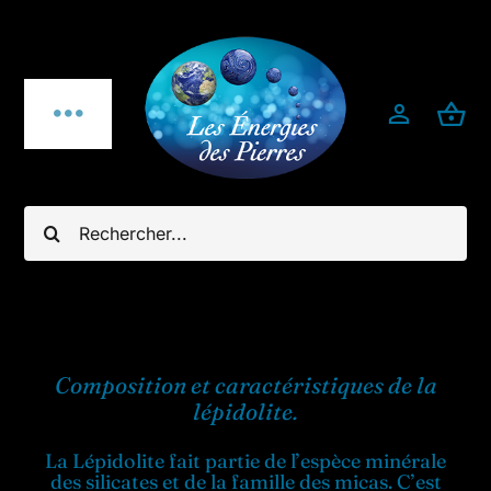
Passer
au
contenu
Toggle
Navigation
Qui sommes-nous ?
Rechercher:
Pierres fines
Bijoux
Composition et caractéristiques de la
Bijoux pierres & argent 925
lépidolite.
La Lépidolite fait partie de l’espèce minérale
Minéraux utiles & décoration
des silicates et de la famille des micas. C’est