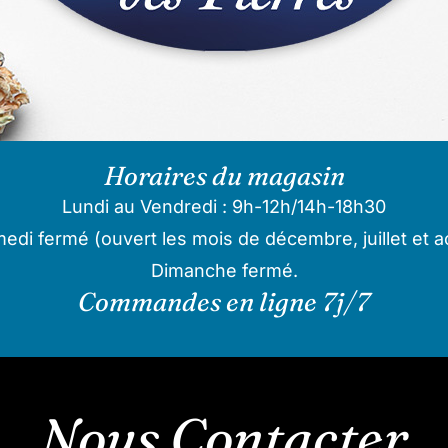
Horaires du magasin
Lundi au Vendredi : 9h-12h/14h-18h30
edi fermé (ouvert les mois de décembre, juillet et a
Dimanche fermé.
Commandes en ligne 7j/7
Nous Contacter