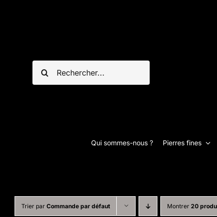
Passer
au
contenu
Rechercher:
Qui sommes-nous ?
Pierres fines
Trier par
Commande par défaut
Montrer
20 produ