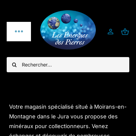
Passer
au
contenu
Toggle
Navigation
Qui sommes-nous ?
Rechercher:
Pierres fines
Bijoux
Votre magasin spécialisé situé à Moirans-en-
Bijoux pierres & argent 925
Montagne dans le Jura vous propose des
minéraux pour collectionneurs. Venez
Minéraux utiles & décoration
échanger et découvrir de nombreuses